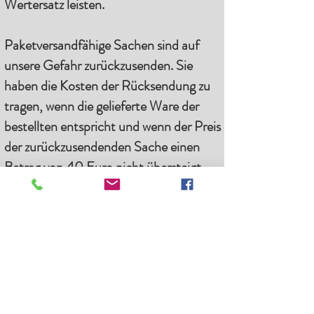
Wertersatz leisten.
Paketversandfähige Sachen sind auf
unsere Gefahr zurückzusenden. Sie
haben die Kosten der Rücksendung zu
tragen, wenn die gelieferte Ware der
bestellten entspricht und wenn der Preis
der zurückzusendenden Sache einen
Betrag von 40 Euro nicht übersteigt
oder wenn Sie bei einem höheren Preis
der Sache zum Zeitpunkt des Widerrufs
noch nicht die Gegenleistung oder eine
vertraglich vereinbarte Teilzahlung
erbracht haben. Anderenfalls ist die
Rücksendung für Sie kostenfrei. Nicht
paketversandfähige Sachen werden bei