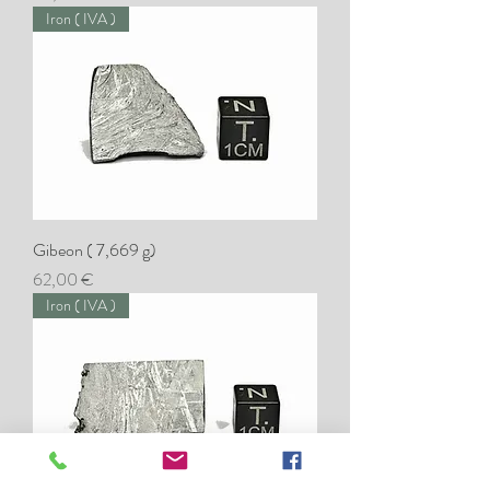
Iron ( IVA )
Gibeon ( 7,669 g)
Preis
62,00 €
Iron ( IVA )