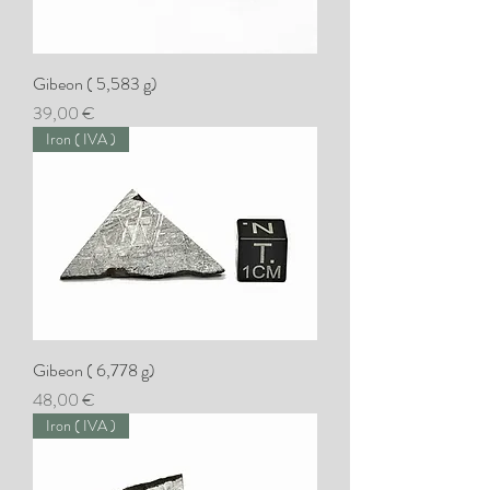
Gibeon ( 5,583 g)
Preis
39,00 €
Iron ( IVA )
Gibeon ( 6,778 g)
Preis
48,00 €
Iron ( IVA )