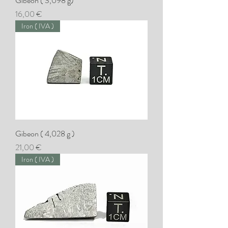
Gibeon ( 3,098 g)
Preis
16,00 €
Iron ( IVA )
Gibeon ( 4,028 g )
Preis
21,00 €
Iron ( IVA )