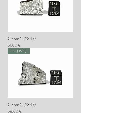
Gibeon ( 7,234 g)
Preis
51,00 €
Iron ( IVA )
Gibeon ( 7,284 g)
Preis
58,00 €