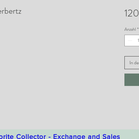
erbertz
12
Anzahl
*
In d
orite Collector - Exchange and Sales