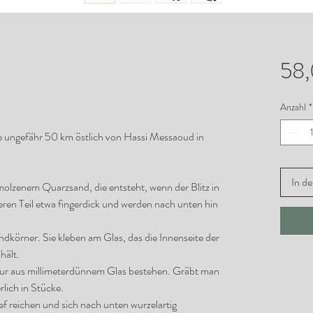
58
Anzahl
*
e ungefähr 50 km östlich von Hassi Messaoud in
In d
hmolzenem Quarzsand, die entsteht, wenn der Blitz in
beren Teil etwa fingerdick und werden nach unten hin
dkörner. Sie kleben am Glas, das die Innenseite der
hält.
ja nur aus millimeterdünnem Glas bestehen. Gräbt man
rlich in Stücke.
ef reichen und sich nach unten wurzelartig