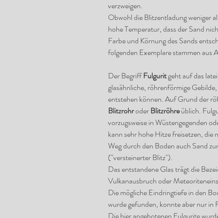
verzweigen.
Obwohl die Blitzentladung weniger al
hohe Temperatur, dass der Sand nicht
Farbe und Körnung des Sands entsche
folgenden Exemplare stammen aus Al
Der Begriff
Fulgurit
geht auf das late
glasähnliche, röhrenförmige Gebilde, 
entstehen können. Auf Grund der röh
Blitzrohr
oder
Blitzröhre
üblich. Fulg
vorzugsweise in Wüstengegenden ode
kann sehr hohe Hitze freisetzen, die
Weg durch den Boden auch Sand zum s
("versteinerter Blitz").
Das entstandene Glas trägt die Bez
Vulkanausbruch oder Meteoriteneins
Die mögliche Eindringtiefe in den Bo
wurde gefunden, konnte aber nur in
Die hier angebotenen Fulgurite wurd