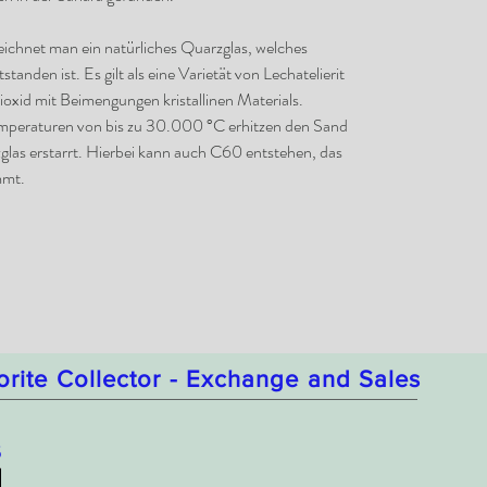
ezeichnet man ein natürliches
Quarzglas
, welches
standen ist. Es gilt als eine Varietät von
Lechatelierit
ioxid
mit Beimengungen
kristallinen
Materials.
mperaturen von bis zu 30.000 °C erhitzen den Sand
zglas erstarrt. Hierbei kann auch
C60
entstehen, das
mmt.
orite Collector - Exchange and Sales
5