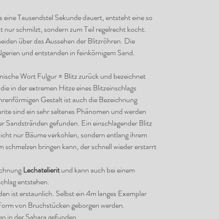
s eine Tausendstel Sekunde dauert, entsteht eine so
 nur schmilzt, sondern zum Teil regelrecht kocht.
iden über das Aussehen der Blitzröhren. Die
gerien und entstanden in feinkörnigem Sand.
inische Wort Fulgur = Blitz zurück und bezeichnet
die in der extremen Hitze eines Blitzeinschlags
renförmigen Gestalt ist auch die Bezeichnung
urite sind ein sehr seltenes Phänomen und werden
r Sandstränden gefunden. Ein einschlagender Blitz
 nicht nur Bäume verkohlen, sondern entlang ihrem
chmelzen bringen kann, der schnell wieder erstarrt
eichnung
Lechatelierit
und kann auch bei einem
chlag entstehen.
den ist erstaunlich. Selbst ein 4m langes Exemplar
 Form von Bruchstücken geborgen werden.
en in der Sahara gefunden.