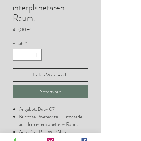
interplanetaren
Raum.
Preis
40,00 €
Anzahl
*
In den Warenkorb
Sofortkauf
Angebot: Buch 07
Buchtitel: Meteorite - Urmaterie
aus dem interplanetaren Raum.
Autor/en: Rolf W. Bühler
Zustand: Neuwertig