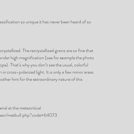
lassification so unique it has never been heard of so
rystallized. The recrystallized grains are so fine that
 under high magnification (see for example the photo
pe). That’s why you don’t see the usual, colorful
 in cross-polarized light. It is only a few minor areas
other hint for the extraordinary nature of this
rial at the meteoritical
meteor/metbull.php?code=64073