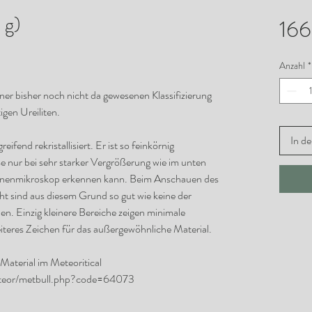
 g)
166
Anzahl
*
iner bisher noch nicht da gewesenen Klassifizierung
igen Ureiliten.
In d
ifend rekristallisiert. Er ist so feinkörnig
öße nur bei sehr starker Vergrößerung wie im unten
tronenmikroskop erkennen kann. Beim Anschauen des
cht sind aus diesem Grund so gut wie keine der
en. Einzig kleinere Bereiche zeigen minimale
iteres Zeichen für das außergewöhnliche Material.
Material im Meteoritical
/meteor/metbull.php?code=64073