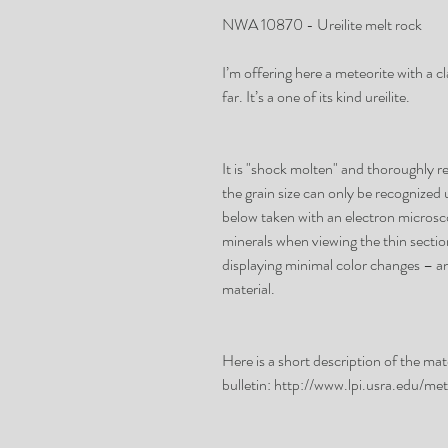
NWA 10870 - Ureilite melt rock
I’m offering here a meteorite with a c
far. It’s a one of its kind ureilite.
It is "shock molten" and thoroughly rec
the grain size can only be recognized
below taken with an electron microsco
minerals when viewing the thin section
displaying minimal color changes – an
material.
Here is a short description of the mate
bulletin: http://www.lpi.usra.edu/