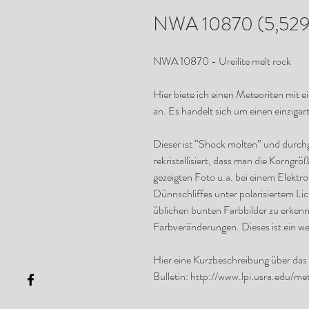
NWA 10870 (5,529
NWA 10870 - Ureilite melt rock
Hier biete ich einen Meteoriten mit e
an. Es handelt sich um einen einzigart
Dieser ist “Shock molten” und durchgre
rekristallisiert, dass man die Korngr
gezeigten Foto u.a. bei einem Elek
Dünnschliffes unter polarisiertem Li
üblichen bunten Farbbilder zu erkenn
Farbveränderungen. Dieses ist ein we
Hier eine Kurzbeschreibung über das 
Bulletin: http://www.lpi.usra.edu